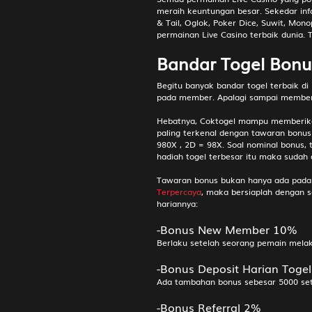
meraih keuntungan besar. Sekedar inf
& Tail, Oglok, Poker Dice, Suwit, Mo
permainan Live Casino terbaik dunia
Bandar Togel Bonus
Begitu banyak bandar togel terbaik d
pada member. Apalagi sampai memberi
Hebatnya, Coktogel mampu memberikan
paling terkenal dengan tawaran bonu
980X , 2D = 98X. Soal nominal bonus,
hadiah togel terbesar itu maka sudah
Tawaran bonus bukan hanya ada pada 
Terpercaya
, maka bersiaplah dengan s
hariannya:
-Bonus New Member 10%
Berlaku setelah seorang pemain melak
-Bonus Deposit Harian Toge
Ada tambahan bonus sebesar 5000 seti
-Bonus Referral 2%