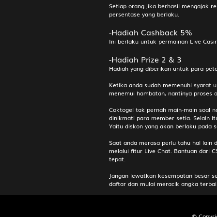
Setiap orang jika berhasil mengajak
persentase yang berlaku.
-Hadiah Cashback 5%
Ini berlaku untuk permainan Live Cas
-Hadiah Prize 2 & 3
Hadiah yang diberikan untuk para pet
Ketika anda sudah memenuhi syarat u
menemui hambatan, nantinya proses ak
Coktogel tak pernah main-main soal no
dinikmati para member setia. Selain 
Yaitu diskon yang akan berlaku pada s
Saat anda merasa perlu tahu hal lain 
melalui fitur Live Chat. Bantuan dari
tepat.
Jangan lewatkan kesempatan besar seu
daftar dan mulai meracik angka terba
© Copyri