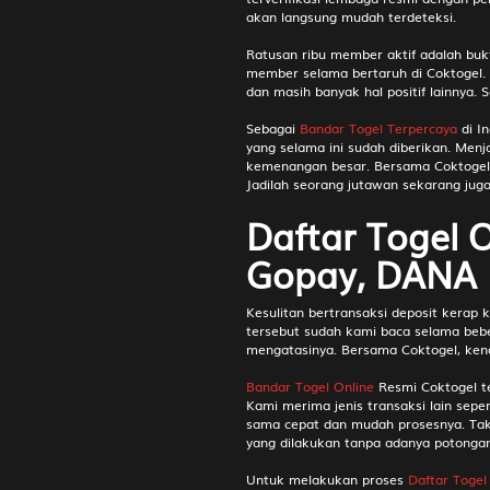
akan langsung mudah terdeteksi.
Ratusan ribu member aktif adalah buk
member selama bertaruh di Coktogel. Tr
dan masih banyak hal positif lainnya.
Sebagai
Bandar Togel Terpercaya
di I
yang selama ini sudah diberikan. Men
kemenangan besar. Bersama Coktogel,
Jadilah seorang jutawan sekarang jug
Daftar Togel O
Gopay, DANA
Kesulitan bertransaksi deposit kerap
tersebut sudah kami baca selama bebe
mengatasinya. Bersama Coktogel, kend
Bandar Togel Online
Resmi Coktogel te
Kami merima jenis transaksi lain sepe
sama cepat dan mudah prosesnya. Tak a
yang dilakukan tanpa adanya potongan
Untuk melakukan proses
Daftar Togel