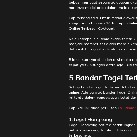
bebas membuat sebanyak apapun akun t
nantinya modal anda dalam melakuka
Tapi tenang saja, untuk modal diawal 
sangat murah hanya 10rb. Itupun belu
Online Terbesar Coktogel.
Kalau sampai sini anda sudah tertarik
menjadi member setia dan meraih kem
data valid. Tinggal isi biodata diri, 
Bila semua syarat sudah diisi maka pro
cepat yaitu hitungan detik saja. Bila 
5 Bandar Togel Te
Setiap bandar togel terbesar di Indon
online. Ada banyak Bandar Togel Online
ini tentu dalam pengawasan ketat da
Tapi kali ini, anda perlu tahu
5 Bandar 
1.Togel Hongkong
Togel Hongkong patut diperhitungkan se
untuk memasang taruhan di bandar ini.
terbesarnya.