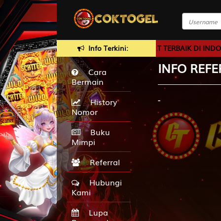
 COKTOGEL - BANDAR DARAT TERBAIK DI INDONESIA DENGAN P
Info Terkini:
INFO REFE
Cara
Bermain
-
History
Nomor
Buku
Mimpi
Referral
Hubungi
Kami
Lupa